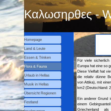
Direkt zum Seiteninhalt
Καλωσηρθες - 
Menü überspringen
Homepage
Land & Leute
▼
Essen & Trinken
▼
Für viele sicherli
Europa hat eine so gr
Flora & Fauna
▼
Diese Vielfalt hat vi
Urlaub in Hellas
▼
die relativ dünne B
von Attika), mit ein
Musik in Hellas
▼
km2 (Deutschland: 2
Übersicht Regionen
Ein anderer Grund i
Festland
▼
einem Gebirgsantei
Griechenland als