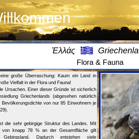
Willkommen
Ἑλλάς
Griechenl
Flora & Fauna
ch eine große Überraschung: Kaum ein Land in
oße Vielfalt in der Flora und Fauna!
ele Ursachen. Einer dieser Gründe ist sicherlich
esiedlung Griechenlands (abgesehen natürlich
er Bevölkerungsdichte von nur 85 Einwohnern je
29).
st die sehr gebirgige Struktur des Landes. Mit
l von knapp 78 % an der Gesamtfläche gilt
 Gebirgsland. Dadurch entstehen viele