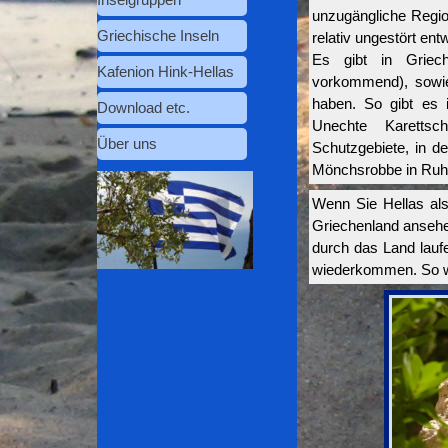
Inselgruppen
▼
unzugängliche Regio
Griechische Inseln
▼
relativ ungestört ent
Es gibt in Griech
Kafenion Hink-Hellas
vorkommend), sowie
haben. So gibt es 
Download etc.
▼
Unechte Karettsc
Über uns
Schutzgebiete, in d
Mönchsrobbe in Ruh
Wenn Sie Hellas als
Griechenland ansehen
durch das Land lauf
wiederkommen. So wi