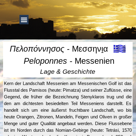
Direkt zum Seiteninhalt
Menü überspringen
Menü überspringen
Πελοπόννησος -
Μεσσην
ι
α
Peloponnes
-
Messenien
Lage & Geschichte
Kern der Landschaft Messenien am Messenischen Golf ist das
Flusstal des Pamisos (heute: Pimatza) und seiner Zuflüsse, eine
Gegend, die früher die Bezeichnung Stenyklaros trug und die
den am dichtesten besiedelten Teil Messeniens darstellt. Es
handelt sich um eine äußerst fruchtbare Landschaft, wo bis
heute Orangen, Zitronen, Mandeln, Feigen und Oliven in großer
Menge und guter Qualität angebaut werden. Diese Flussebene
ist im Norden durch das Nomian-Gebirge (heute: Tetrási, 1570