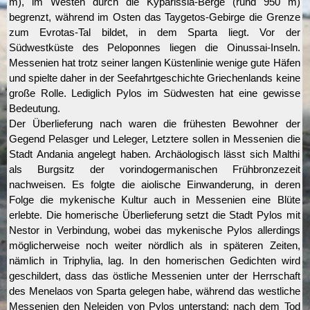
m), im Westen durch die Kyparissia-Berge (rund 950 m)
begrenzt, während im Osten das Taygetos-Gebirge die Grenze
zum Evrotas-Tal bildet, in dem Sparta liegt. Vor der
Südwestküste des Peloponnes liegen die Oinussai-Inseln.
Messenien hat trotz seiner langen Küstenlinie wenige gute Häfen
und spielte daher in der Seefahrtgeschichte Griechenlands keine
große Rolle. Lediglich Pylos im Südwesten hat eine gewisse
Bedeutung.
Der Überlieferung nach waren die frühesten Bewohner der
Gegend Pelasger und Leleger, Letztere sollen in Messenien die
Stadt Andania angelegt haben. Archäologisch lässt sich Malthi
als Burgsitz der vorindogermanischen Frühbronzezeit
nachweisen. Es folgte die aiolische Einwanderung, in deren
Folge die mykenische Kultur auch in Messenien eine Blüte
erlebte. Die homerische Überlieferung setzt die Stadt Pylos mit
Nestor in Verbindung, wobei das mykenische Pylos allerdings
möglicherweise noch weiter nördlich als in späteren Zeiten,
nämlich in Triphylia, lag. In den homerischen Gedichten wird
geschildert, dass das östliche Messenien unter der Herrschaft
des Menelaos von Sparta gelegen habe, während das westliche
Messenien den Neleiden von Pylos unterstand; nach dem Tod