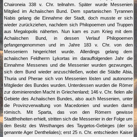
Chaironeia 338 v. Chr. teilnahm. Später wurde Messenien
Mitglied im Achaiischen Bund. Dem spartanischen Tyrannen
Nabis gelang die Einnahme der Stadt, doch musste er sich
wieder zurückziehen, nachdem sich Philopoemen und Truppen
aus Megalopolis näherten. Nun kam es zum Krieg mit dem
Achaiischen Bund, in dessen Verlauf Philopoemen
gefangengenommen und im Jahre 183 v. Chr. von den
Messeniern hingerichtet wurde. Allerdings gelang dem
achaiischen Feldherrn Lykortas im darauffolgenden Jahr die
Einnahme Messenes und die Messenier wurden gezwungen,
sich dem Bund wieder anzuschließen, wobei die Städte Abia,
Thuria und Pherae sich von Messenien lösten und autonome
Mitglieder des Bundes wurden. Unterdessen wurden die Römer
zur dominierenden Macht in Griechenland; 146 v. Chr. fielen alle
Gebiete des Achaiischen Bundes, also auch Messenien, unter
die Provinzverwaltung von Macedonien und wurden damit
römisch. Mit Sparta, das von den Römern gewisse
Stadtfreiheiten erhielt, stritten sich die Messenier in der Folge um
den Besitz des Westhanges des Taygetos-Gebirges (der so
genannte Ager Dentheliales); erst 25 n. Chr. entschieden Kaiser