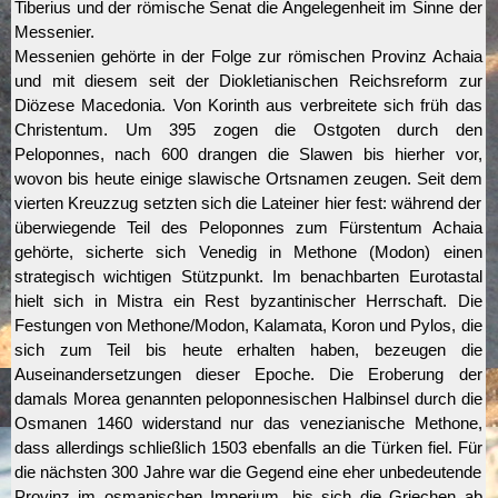
Tiberius und der römische Senat die Angelegenheit im Sinne der
Messenier.
Messenien gehörte in der Folge zur römischen Provinz Achaia
und mit diesem seit der Diokletianischen Reichsreform zur
Diözese Macedonia. Von Korinth aus verbreitete sich früh das
Christentum. Um 395 zogen die Ostgoten durch den
Peloponnes, nach 600 drangen die Slawen bis hierher vor,
wovon bis heute einige slawische Ortsnamen zeugen. Seit dem
vierten Kreuzzug setzten sich die Lateiner hier fest: während der
überwiegende Teil des Peloponnes zum Fürstentum Achaia
gehörte, sicherte sich Venedig in Methone (Modon) einen
strategisch wichtigen Stützpunkt. Im benachbarten Eurotastal
hielt sich in Mistra ein Rest byzantinischer Herrschaft. Die
Festungen von Methone/Modon, Kalamata, Koron und Pylos, die
sich zum Teil bis heute erhalten haben, bezeugen die
Auseinandersetzungen dieser Epoche. Die Eroberung der
damals Morea genannten peloponnesischen Halbinsel durch die
Osmanen 1460 widerstand nur das venezianische Methone,
dass allerdings schließlich 1503 ebenfalls an die Türken fiel. Für
die nächsten 300 Jahre war die Gegend eine eher unbedeutende
Provinz im osmanischen Imperium, bis sich die Griechen ab