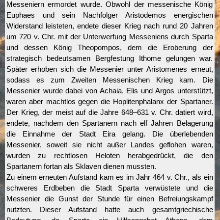
Messeniern ermordet wurde. Obwohl der messenische König
Euphaes und sein Nachfolger Aristodemos energischen
Widerstand leisteten, endete dieser Krieg nach rund 20 Jahren
um 720 v. Chr. mit der Unterwerfung Messeniens durch Sparta
und dessen König Theopompos, dem die Eroberung der
strategisch bedeutsamen Bergfestung Ithome gelungen war.
Später erhoben sich die Messenier unter Aristomenes erneut,
sodass es zum Zweiten Messenischen Krieg kam. Die
Messenier wurde dabei von Achaia, Elis und Argos unterstützt,
waren aber machtlos gegen die Hoplitenphalanx der Spartaner.
Der Krieg, der meist auf die Jahre 648–631 v. Chr. datiert wird,
endete, nachdem den Spartanern nach elf Jahren Belagerung
die Einnahme der Stadt Eira gelang. Die überlebenden
Messenier, soweit sie nicht außer Landes geflohen waren,
wurden zu rechtlosen Heloten herabgedrückt, die den
Spartanern fortan als Sklaven dienen mussten.
Zu einem erneuten Aufstand kam es im Jahr 464 v. Chr., als ein
schweres Erdbeben die Stadt Sparta verwüstete und die
Messenier die Gunst der Stunde für einen Befreiungskampf
nutzten. Dieser Aufstand hatte auch gesamtgriechische