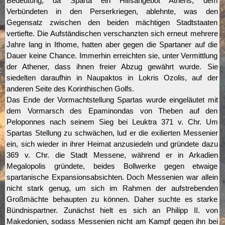
Bedeutung, da Sparta ein Hilfsangebot Athens, dem
Verbündeten in den Perserkriegen, ablehnte, was den
Gegensatz zwischen den beiden mächtigen Stadtstaaten
vertiefte. Die Aufständischen verschanzten sich erneut mehrere
Jahre lang in Ithome, hatten aber gegen die Spartaner auf die
Dauer keine Chance. Immerhin erreichten sie, unter Vermittlung
der Athener, dass ihnen freier Abzug gewährt wurde. Sie
siedelten daraufhin in Naupaktos in Lokris Ozolis, auf der
anderen Seite des Korinthischen Golfs.
Das Ende der Vormachtstellung Spartas wurde eingeläutet mit
dem Vormarsch des Epaminondas von Theben auf den
Peloponnes nach seinem Sieg bei Leuktra 371 v. Chr. Um
Spartas Stellung zu schwächen, lud er die exilierten Messenier
ein, sich wieder in ihrer Heimat anzusiedeln und gründete dazu
369 v. Chr. die Stadt Messene, während er in Arkadien
Megalopolis gründete, beides Bollwerke gegen etwaige
spartanische Expansionsabsichten. Doch Messenien war allein
nicht stark genug, um sich im Rahmen der aufstrebenden
Großmächte behaupten zu können. Daher suchte es starke
Bündnispartner. Zunächst hielt es sich an Philipp II. von
Makedonien, sodass Messenien nicht am Kampf gegen ihn bei